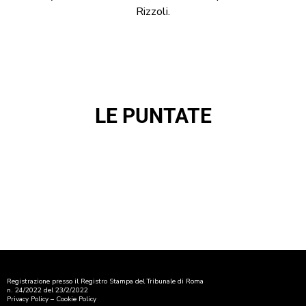
Rizzoli.
LE PUNTATE
Registrazione presso il Registro Stampa del Tribunale di Roma
n. 24/2022 del 23/2/2022
Privacy Policy
–
Cookie Policy