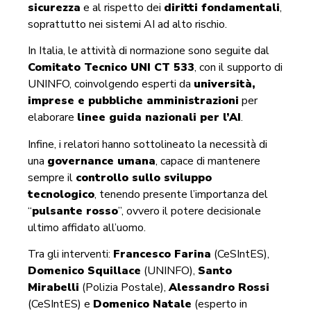
sicurezza
e al rispetto dei
diritti fondamentali
,
soprattutto nei sistemi AI ad alto rischio.
In Italia, le attività di normazione sono seguite dal
Comitato Tecnico UNI CT 533
, con il supporto di
UNINFO, coinvolgendo esperti da
università,
imprese e pubbliche amministrazioni
per
elaborare
linee guida nazionali per l’AI
.
Infine, i relatori hanno sottolineato la necessità di
una
governance umana
, capace di mantenere
sempre il
controllo sullo sviluppo
tecnologico
, tenendo presente l’importanza del
“
pulsante rosso
”, ovvero il potere decisionale
ultimo affidato all’uomo.
Tra gli interventi:
Francesco Farina
(CeSIntES),
Domenico Squillace
(UNINFO),
Santo
Mirabelli
(Polizia Postale),
Alessandro Rossi
(CeSIntES) e
Domenico Natale
(esperto in