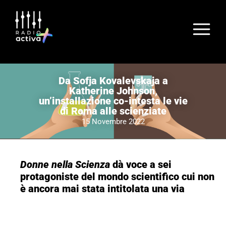
Da Sofja Kovalevskaja a
Katherine Johnson,
un’installazione co-intesta le vie
di Roma alle scienziate
15 Novembre 2022
Donne nella Scienza
dà voce a sei
protagoniste del mondo scientifico cui non
è ancora mai stata intitolata una via