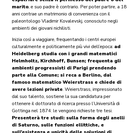
marito
, e suo padre è contrario. Per poter partire, a 18
anni contrae un matrimonio di convenienza con il
paleontologo Vladimir Kovalevskj, conosciuto negli
ambienti dei giovani nichilisti.
Inizia così a viaggiare, frequentando i centri europei
culturalmente e politicamente più vivi dell’epoca:
ad
Heidelberg studia con i grandi matematici
Helmholtz, Kirchhoff, Bunsen; frequenta gli
ambienti progressisti di Parigi prendendo
parte alla Comune; si reca a Berlino, dal
famoso matematico Weierstrass e chiede di
avere lezioni private
. Weierstrass, impressionato
dal suo talento, sostiene la sua candidatura per
ottenere il dottorato di ricerca presso l’Università di
Gottinga nel 1874: le vengono richieste tre tesi.
Presenterà tre studi: sulla forma degli anelli
di Saturno, sulle funzioni ellittiche, e
sull’esistenza e unicità delle soluzioni di