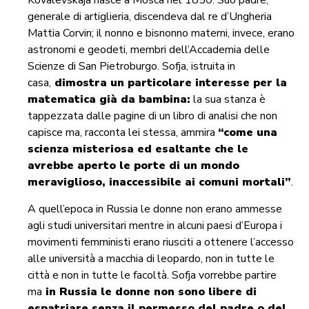
Kovalevskaja nasce a Mosca nel 1850. Suo padre,
generale di artiglieria, discendeva dal re d’Ungheria
Mattia Corvin; il nonno e bisnonno materni, invece, erano
astronomi e geodeti, membri dell’Accademia delle
Scienze di San Pietroburgo. Sofja, istruita in
casa,
dimostra un particolare interesse per la
matematica già da bambina:
la sua stanza è
tappezzata dalle pagine di un libro di analisi che non
capisce ma, racconta lei stessa, ammira
“come una
scienza misteriosa ed esaltante che le
avrebbe aperto le porte di un mondo
meraviglioso, inaccessibile ai comuni mortali”
.
A quell’epoca in Russia le donne non erano ammesse
agli studi universitari mentre in alcuni paesi d’Europa i
movimenti femministi erano riusciti a ottenere l’accesso
alle università a macchia di leopardo, non in tutte le
città e non in tutte le facoltà. Sofja vorrebbe partire
ma
in Russia le donne non sono libere di
espatriare senza il permesso del padre o del