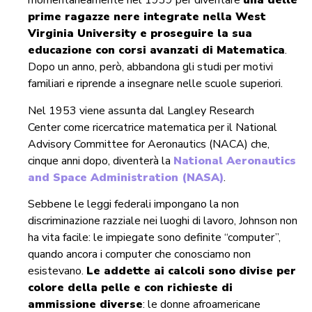
momentaneamente nel 1939 per diventare
una delle
prime ragazze nere integrate nella West
Virginia University e proseguire la sua
educazione con corsi avanzati di Matematica
.
Dopo un anno, però, abbandona gli studi per motivi
familiari e riprende a insegnare nelle scuole superiori.
Nel 1953 viene assunta dal Langley Research
Center come ricercatrice matematica per il National
Advisory Committee for Aeronautics (NACA) che,
cinque anni dopo, diventerà la
National Aeronautics
and Space Administration (NASA)
.
Sebbene le leggi federali impongano la non
discriminazione razziale nei luoghi di lavoro, Johnson non
ha vita facile: le impiegate sono definite “computer”,
quando ancora i computer che conosciamo non
esistevano.
Le addette ai calcoli sono divise per
colore della pelle e con richieste di
ammissione diverse
: le donne afroamericane