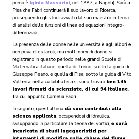
prima è
Iginia Massarini
, nel 1887, a Napoli). Sarà a
Pisa che Fabri continuerà il suo lavoro di Ricerca,
proseguendo gli studi avviati dal suo maestro in tema
di analisi delle funzioni di linea ed equazioni integro-
differenziali.
La presenza delle donne nelle università è agli albori e
non priva di ostacoli, ma molti nomi di donne si
registrano in questo periodo nelle grandi Scuole di
Matematica italiane, quella di Torino, sotto la guida di
Giuseppe Peano, e quella di Pisa, sotto la guida di Vito
Volterra, nella cui biblioteca si sono trovati
ben 135
lavori firmati da scienziate, di cui 94 italiane
,
tra cui, appunto Cornelia Fabri.
In seguito, quest’ultima
dà suoi contributi alla
scienza applicata
, occupandosi di Idraulica,
sviluppando in particolare la teoria dei vortici,
e sarà
incaricata di studi ingegneristici per
interventi di modifica sulle chiuse del fiume