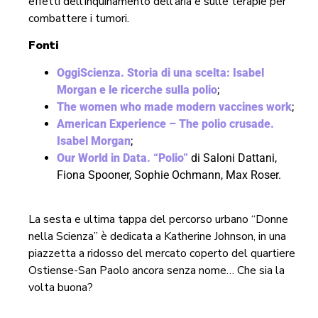
effetti dell’inquinamento dell’aria e sulle terapie per
combattere i tumori.
Fonti
OggiScienza. Storia di una scelta: Isabel
Morgan e le ricerche sulla polio
;
The women who made modern vaccines work
;
American Experience – The polio crusade.
Isabel Morgan
;
Our World in Data. “Polio”
di Saloni Dattani,
Fiona Spooner, Sophie Ochmann, Max Roser.
La sesta e ultima tappa del percorso urbano “Donne
nella Scienza” è dedicata a Katherine Johnson, in una
piazzetta a ridosso del mercato coperto del quartiere
Ostiense-San Paolo ancora senza nome… Che sia la
volta buona?