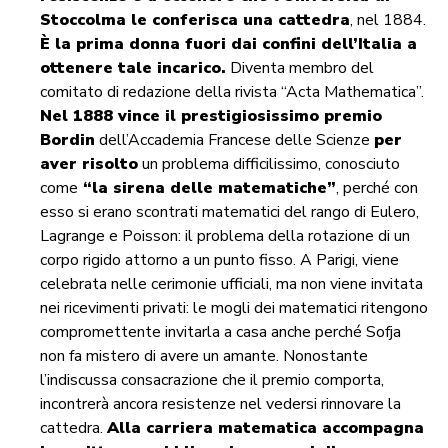
Stoccolma le conferisca una cattedra
, nel 1884.
È la prima donna fuori dai confini dell’Italia a
ottenere tale incarico.
Diventa membro del
comitato di redazione della rivista “Acta Mathematica”.
Nel 1888 vince il prestigiosissimo premio
Bordin
dell’Accademia Francese delle Scienze
per
aver risolto
un problema difficilissimo, conosciuto
come
“la sirena delle matematiche”
, perché con
esso si erano scontrati matematici del rango di Eulero,
Lagrange e Poisson: il problema della rotazione di un
corpo rigido attorno a un punto fisso. A Parigi, viene
celebrata nelle cerimonie ufficiali, ma non viene invitata
nei ricevimenti privati: le mogli dei matematici ritengono
compromettente invitarla a casa anche perché Sofja
non fa mistero di avere un amante. Nonostante
l’indiscussa consacrazione che il premio comporta,
incontrerà ancora resistenze nel vedersi rinnovare la
cattedra.
Alla carriera matematica accompagna