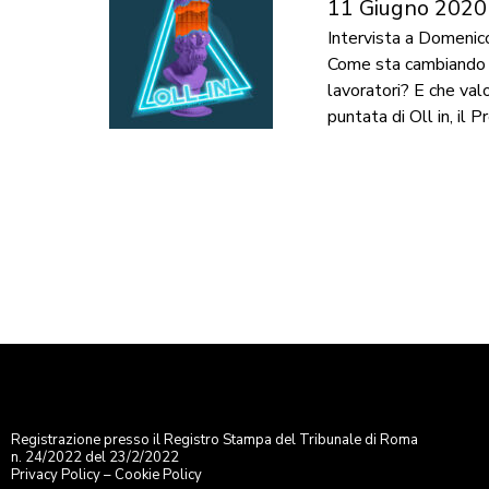
11 Giugno 2020
Intervista a Domenic
Come sta cambiando i
lavoratori? E che val
puntata di Oll in, il 
Registrazione presso il Registro Stampa del Tribunale di Roma
n. 24/2022 del 23/2/2022
Privacy Policy
–
Cookie Policy