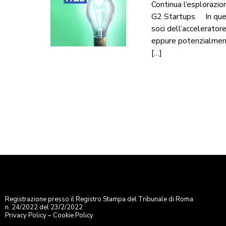
Continua l’esplorazio
G2 Startups In questa
soci dell’accelerator
eppure potenzialmente
[…]
Registrazione presso il Registro Stampa del Tribunale di Roma
n. 24/2022 del 23/2/2022
Privacy Policy
–
Cookie Policy