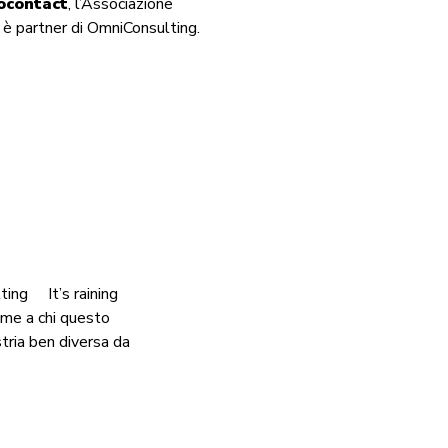
ocontact
, l’Associazione
 è partner di OmniConsulting.
ting It’s raining
eme a chi questo
stria ben diversa da