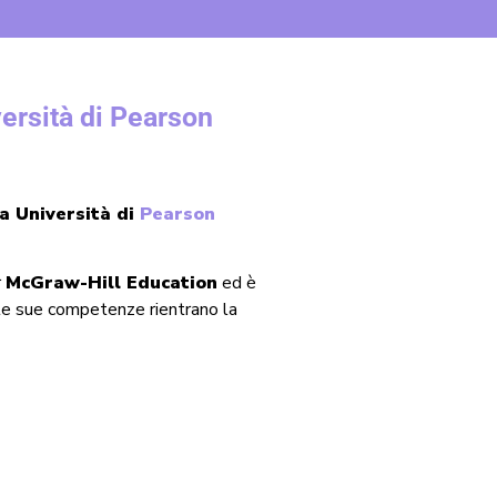
versità di Pearson
ea Università di
Pearson
r
McGraw-Hill Education
ed è
 le sue competenze rientrano la