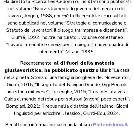
Ha diretto la Ricerca Ires-Cedom i cui risultati sono pubblicati
nel volume “Nuovi strumenti di governo del mercato del
lavoro”, Angeli, 1988, nonché la Ricerca Alar i cui risultati
sono pubblicati nel volume “Strategie di comunicazione e
Statuto dei lavoratori. Il dialogo tra impresa e dipendenti”,
Giuffré, 1992. Inoltre, ha curato il volume collettaneo
“Lavoro interinale e servizi per l’impiego: Il nuovo quadro di
riferimento”, Milano, 1995.
Recentemente,
al di fuori della materia
giuslavoristica, ha pubblicato quattro libri
: “La casa
nella pineta. Storia di una famiglia borghese del Novecento”,
Giunti, 2018; “Il segreto del Naviglio Grande, Gigi Pedroli:
una storia milanese”, Tralerighe, 2019; “L’ora desiata vola.
Guida al mondo dei rebus per solutori (ancora) poco esperti”,
Bompiani, 2021; “I rebus nella didattica dell’italiano. Giochi
linguistici per arricchire il lessico”, Giunti-Edu, 2024.
Per ulteriori informazioni si rimanda al sito
Pietroichino.it
.