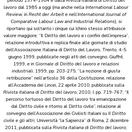
periodo 1974-1984 e dalla
Rivista italiana di Diritto del
lavoro
dal 1985 a oggi (ma anche nella
International Labour
Review
, in
Recht der Arbeit
e nell’
International Journal of
Comparative Labour Law and Industrial Relations
), si
riportano qui soltanto i cinque cui Ichino stesso attribuisce
valore maggiore: “Il Diritto del lavoro e i confini dell’impresa”,
relazione introduttiva e replica finale alle giornate di studio
dell’Associazione Italiana di Diritto del Lavoro, Trento, 4-5
giugno 1999, pubblicate negli atti del convegno, Giuffré,
1999, e in
Giornale di Diritto del lavoro e relazioni
industriali
, 1999, pp. 203-275; “La nozione di giusta
retribuzione” nell’articolo 36 della Costituzione, relazione
all’Accademia dei Lincei, 22 aprile 2010, pubblicata sulla
Rivista italiana di Diritto del lavoro
, 2010, I, pp. 719-767; “Il
percorso tortuoso del Diritto del lavoro tra emancipazione
dal Diritto civile e ritorno al Diritto civile”, relazione al
convegno dell’Associazione dei Civilisti Italiani su
Il Diritto
civile e gli altri
, Università “la Sapienza” di Roma, 2 dicembre
2011, pubblicata sulla
Rivista italiana di Diritto del lavoro
,