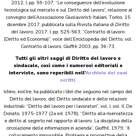
2012, I, pp. 59-107; “Le conseguenze dell’evoluzione
tecnologica sul mercato e sul Diritto del lavoro”, relazione al
convegno dell’Associazione Giuslavoristi Italiani, Torino, 15
dicembre 2017, pubblicata sulla
Rivista italiana di Diritto
del lavoro
, 2017, I, pp. 525-563; “Contratto di lavoro
(Diritto ed Economia)”, voce dell’Enciclopedia del Diritto, vol.
Contratto di lavoro, Giuffrè 2003, pp. 36-73.
Tutti gli altri saggi di Diritto del lavoro e
sindacale, così come i numerosi editoriali e
interviste, sono reperibili nell’
Archivio dei suoi
scritti
.
Ichino, inoltre, ha pubblicato i libri che seguono nel campo del
Diritto del lavoro, del Diritto sindacale e delle relazioni
industriali: “Diritto del lavoro per i lavoratori”, vol. I, vol. II, De
Donato, 1975-1977 (2a ed. 1978); “Diritto alla riservatezza
e diritto al segreto nel rapporto di lavoro. La disciplina della
circolazione delle informazioni in azienda”, Giuffré, 1979; “Il
collocamento impossibile, Problemi e prospettive della