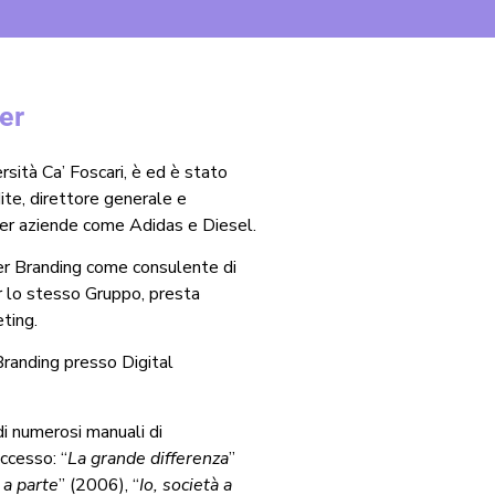
er
rsità Ca’ Foscari, è ed è stato
te, direttore generale e
per aziende come Adidas e Diesel.
yer Branding come consulente di
 lo stesso Gruppo, presta
ting.
randing presso Digital
di numerosi manuali di
ccesso: “
La grande differenza
”
 a parte
” (2006), “
Io, società a