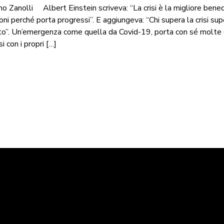
no Zanolli Albert Einstein scriveva: “La crisi è la migliore bened
oni perché porta progressi”. E aggiungeva: “Chi supera la crisi su
o”. Un’emergenza come quella da Covid-19, porta con sé molte c
i con i propri […]