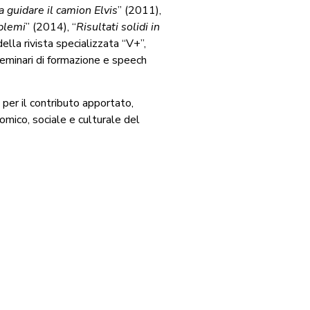
a guidare il camion Elvis
” (2011),
oblemi
” (2014), “
Risultati solidi in
della rivista specializzata “V+”,
seminari di formazione e speech
per il contributo apportato,
nomico, sociale e culturale del