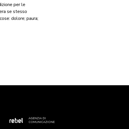
izione per le
pera se stesso
ose: dolore; paura;
AGENZIA DI
COMUNICAZIONE