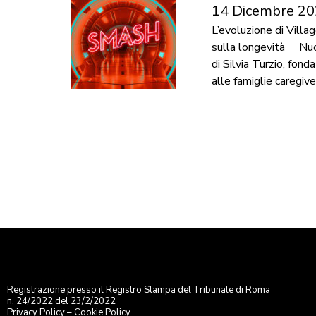
14 Dicembre 2
L’evoluzione di Villa
sulla longevità Nuov
di Silvia Turzio, fon
alle famiglie caregiver
Registrazione presso il Registro Stampa del Tribunale di Roma
n. 24/2022 del 23/2/2022
Privacy Policy
–
Cookie Policy