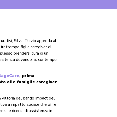
curativi, Silvia Turzio approda al
frattempo figlia caregiver di
plesso prendersi cura di un
 assistenza dovendo, al contempo,
llageCare
, prima
ata alle famiglie caregiver
 vittoria del bando Impact del
tiva a impatto sociale
che offre
nza e ricerca di assistenza in