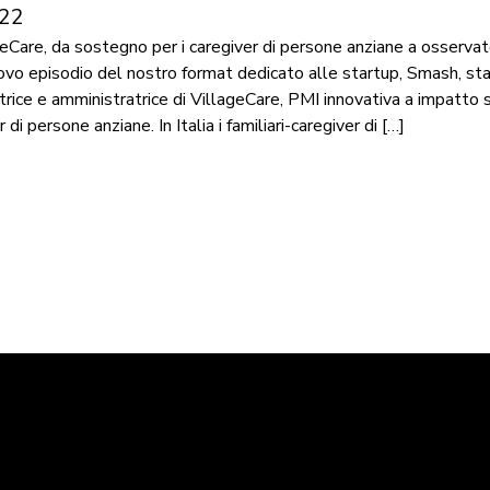
022
geCare, da sostegno per i caregiver di persone anziane a osservato
o episodio del nostro format dedicato alle startup, Smash, st
datrice e amministratrice di VillageCare, PMI innovativa a impatto 
 di persone anziane. In Italia i familiari-caregiver di […]