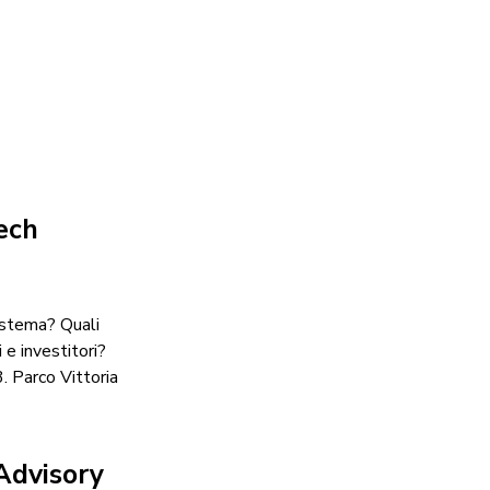
ech
sistema? Quali
 e investitori?
. Parco Vittoria
 Advisory