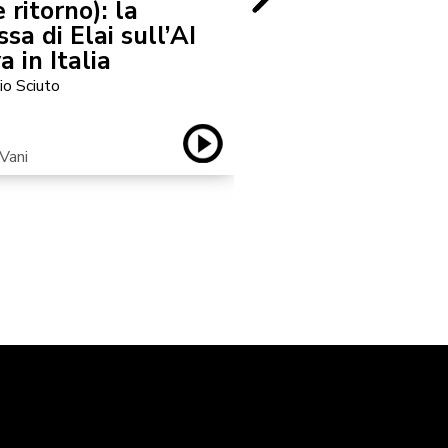
 ritorno): la
progetto DARE
a di Elai sull’AI
futuro della 
a in Italia
io Sciuto
IN CIRCOLO
Vani
con Federica Armeli