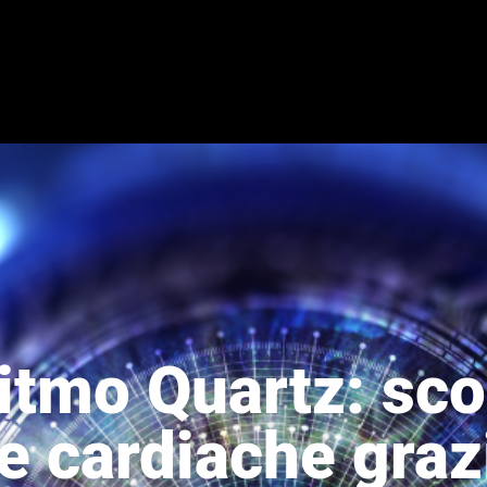
itmo Quartz: sco
e cardiache grazi