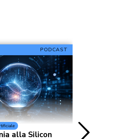
PODCAST
tificiale
Cultura e Società
ia alla Silicon
Il Graduation