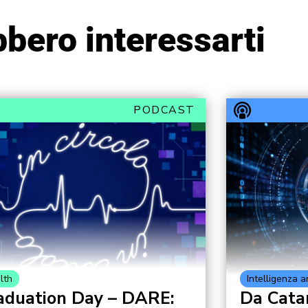
bero interessarti
PODCAST
lth
Intelligenza ar
aduation Day – DARE:
Da Catan