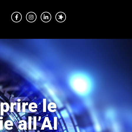
prire le
e all’AI