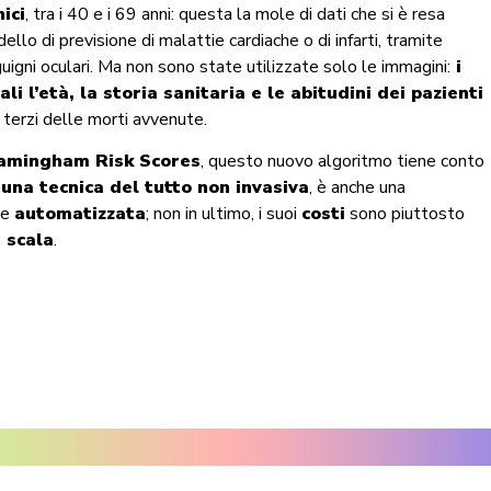
ici
, tra i 40 e i 69 anni: questa la mole di dati che si è resa
lo di previsione di malattie cardiache o di infarti, tramite
guigni oculari. Ma non sono state utilizzate solo le immagini:
i
i l’età, la storia sanitaria e le abitudini dei pazienti
e terzi delle morti avvenute.
amingham Risk Scores
, questo nuovo algoritmo tiene conto
è
una tecnica del tutto non invasiva
, è anche una
te
automatizzata
; non in ultimo, i suoi
costi
sono piuttosto
 scala
.