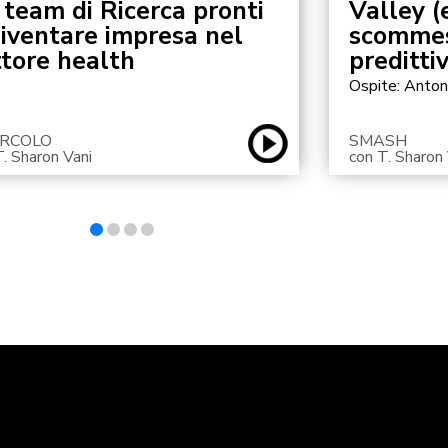
 team di Ricerca pronti
Valley (e
diventare impresa nel
scommess
ttore health
predittiv
Ospite: Anton
CIRCOLO
SMASH
T. Sharon Vani
con T. Sharon 