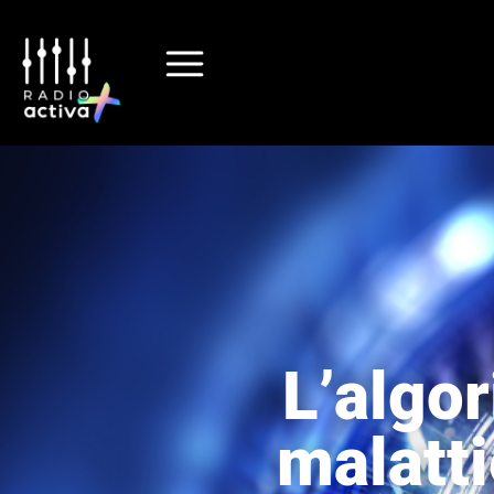
L’algor
malatti