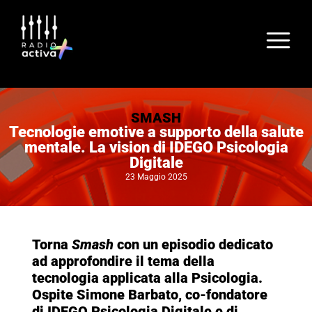
SMASH
Tecnologie emotive a supporto della salute
mentale. La vision di IDEGO Psicologia
Digitale
23 Maggio 2025
Torna
Smash
con un episodio dedicato
ad approfondire il tema della
tecnologia applicata alla Psicologia.
Ospite Simone Barbato, co-fondatore
di IDEGO Psicologia Digitale e di