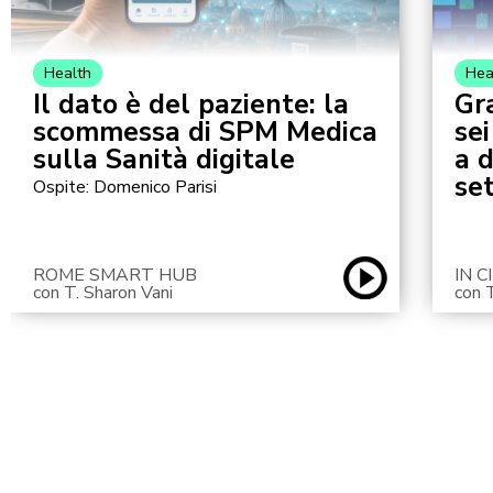
Health
Hea
Il dato è del paziente: la
Gr
scommessa di SPM Medica
sei
sulla Sanità digitale
a 
se
Ospite: Domenico Parisi
ROME SMART HUB
IN 
con T. Sharon Vani
con 