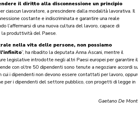
endere il diritto alla disconnessione un principio
r ciascun lavoratore, a prescindere dalla modalità lavorativa. Il
onnessione costante e indiscriminata e garantire una reale
ndo l’affermarsi di una nuova cultura del lavoro, capace di
 la produttività del Paese.
trale nella vita delle persone, non possiamo
’infinito
”, ha ribadito la deputata Anna Ascani, mentre il
e legislative introdotte negli altri Paesi europei per garantire i
aziende con oltre 50 dipendenti sono tenute a negoziare accordi s
in cui i dipendenti non devono essere contattati per lavoro, oppu
one per i dipendenti del settore pubblico, con progetti di legge in
Gaetano De Mont