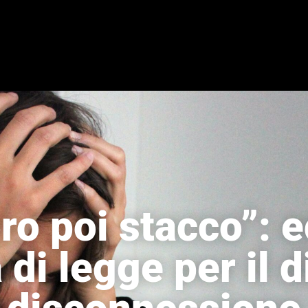
ro poi stacco”: e
di legge per il di