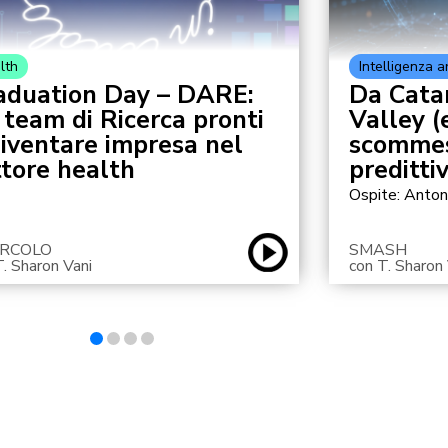
lth
Intelligenza ar
aduation Day – DARE:
Da Catan
 team di Ricerca pronti
Valley (e
diventare impresa nel
scommess
ttore health
predittiv
Ospite: Anton
CIRCOLO
SMASH
T. Sharon Vani
con T. Sharon 