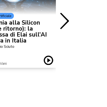
tificiale
Cultura e Società
ia alla Silicon
Il Graduation
 ritorno): la
progetto DARE
a di Elai sull’AI
futuro della 
a in Italia
io Sciuto
IN CIRCOLO
Vani
con Federica Armeli