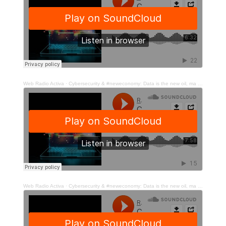
Web Radio Activa
·
Cybersecurity & #neweconomy: Data is the new oil, ma chi è (davvero) cyber-ready? -(p.2)
Web Radio Activa
·
Cybersecurity & #neweconomy: Data is the new oil, ma chi è (davvero) cyber-ready? -(p.3)