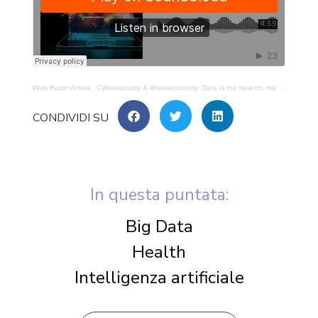
Web Radio Activa
·
Cybersecurity & #neweconomy: Data is the new oil, ma chi è (davvero) cyber-ready? -(p.4)
In questa puntata:
Big Data
Health
Intelligenza artificiale