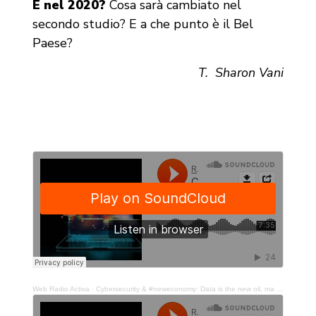
E nel 2020?
Cosa sarà cambiato nel
secondo studio? E a che punto è il Bel
Paese?
T. Sharon Vani
Web Radio Activa
·
Cybersecurity & #neweconomy: Data is the new oil, ma chi è (davvero) cyber-ready? -(p.1)