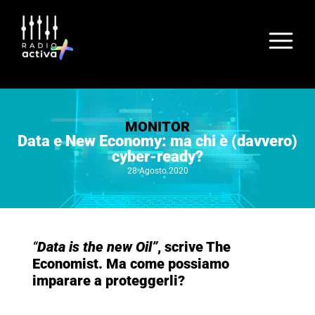
MONITOR
Data e New Economy: ma chi è (davvero)
cyber-ready?
28 Agosto 2020
“
Data is the new Oil”
, scrive The
Economist. Ma come possiamo
imparare a proteggerli?