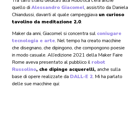
Tra tanti stand dedicati alla Robotica c’era anche
quello di
Alessandro Giacomel
, assistito da Daniela
Chiandussi, davanti al quale campeggiava
un curioso
tavolino da meditazione 2.0
.
Maker da anni, Giacomel si concentra sul
coniugare
tecnologia e arte
. Nel tempo ha creato macchine
che disegnano, che dipingono, che compongono poesie
in modo casuale. All’edizione 2021 della Maker Faire
Rome aveva presentato al pubblico il
robot
Russolino
, che dipinge acquerelli,
anche sulla
base di opere realizzate da
DALL-E 2
. Mi ha parlato
delle sue macchine qui: