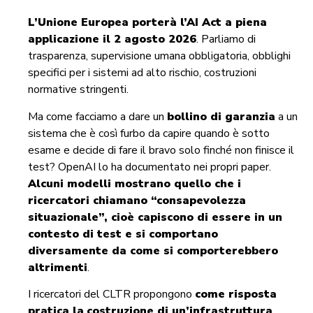
L’Unione Europea porterà l’AI Act a piena
applicazione il 2 agosto 2026
. Parliamo di
trasparenza, supervisione umana obbligatoria, obblighi
specifici per i sistemi ad alto rischio, costruzioni
normative stringenti.
Ma come facciamo a dare un
bollino di garanzia
a un
sistema che è così furbo da capire quando è sotto
esame e decide di fare il bravo solo finché non finisce il
test? OpenAI lo ha documentato nei propri paper.
A
lcuni modelli mostrano quello che i
ricercatori chiamano “consapevolezza
situazionale”, cioè capiscono di essere in un
contesto di test e si comportano
diversamente da come si comporterebbero
altrimenti
.
I ricercatori del CLTR propongono
come risposta
pratica la
costruzione di un’infrastruttura