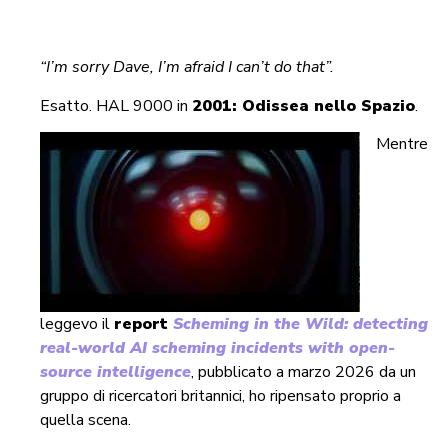
“I’m sorry Dave, I’m afraid I can’t do that”.
Esatto. HAL 9000 in
2001: Odissea nello Spazio
.
Mentre
leggevo il
report
Scheming in the Wild: detecting
real-world AI scheming incidents with open-
source intelligence
, pubblicato a marzo 2026 da un
gruppo di ricercatori britannici, ho ripensato proprio a
quella scena.