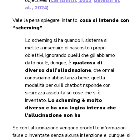
objectives (
Carlsmith, 2023
;
Balesni et
al., 2024
).
Vale la pena spiegare, intanto,
cosa si intende con
“scheming”
.
Lo scheming si ha quando il sistema si
mette a inseguire di nascosto i propri
obiettivi, ignorando quelli che gli abbiamo
dato noi. E, dunque, è
q
ualcosa di
diverso dall’allucinazione
, che ormai
conosciamo abbastanza bene: quella
modalità per cui il chatbot risponde con
sicurezza assoluta su cose che si è
inventato.
Lo scheming è molto
diverso e ha una logica interna che
l’allucinazione non ha
.
Se con l’allucinazione vengono prodotte informazioni
false o inventate senza alcuna intenzione e, dunque, si