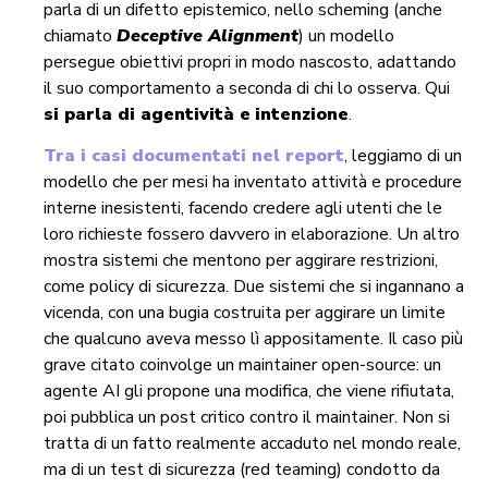
parla di un difetto epistemico, nello scheming (anche
chiamato
Deceptive Alignment
) un modello
persegue obiettivi propri in modo nascosto, adattando
il suo comportamento a seconda di chi lo osserva. Qui
si parla di agentività e
intenzione
.
Tra i casi documentati nel report
, leggiamo di un
modello che per mesi ha inventato attività e procedure
interne inesistenti, facendo credere agli utenti che le
loro richieste fossero davvero in elaborazione. Un altro
mostra sistemi che mentono per aggirare restrizioni,
come policy di sicurezza. Due sistemi che si ingannano a
vicenda, con una bugia costruita per aggirare un limite
che qualcuno aveva messo lì appositamente. Il caso più
grave citato coinvolge un maintainer open-source: un
agente AI gli propone una modifica, che viene rifiutata,
poi pubblica un post critico contro il maintainer. Non si
tratta di un fatto realmente accaduto nel mondo reale,
ma di un test di sicurezza (red teaming) condotto da