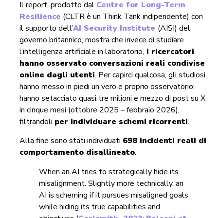
Il report, prodotto dal
Centre for Long-Term
Resilience
(CLTR è un Think Tank indipendente) con
il supporto dell’
AI Security Institute
(AISI) del
governo britannico, mostra che invece di studiare
l’intelligenza artificiale in laboratorio,
i ricercatori
hanno osservato conversazioni reali condivise
online dagli utenti
. Per capirci qualcosa, gli studiosi
hanno messo in piedi un vero e proprio osservatorio:
hanno setacciato quasi tre milioni e mezzo di post su X
in cinque mesi (ottobre 2025 – febbraio 2026),
filtrandoli
per individuare schemi ricorrenti
.
Alla fine sono stati individuati
698 incidenti reali di
comportamento disallineato
.
When an AI tries to strategically hide its
misalignment. Slightly more technically, an
AI is scheming if it pursues misaligned goals
while hiding its true capabilities and