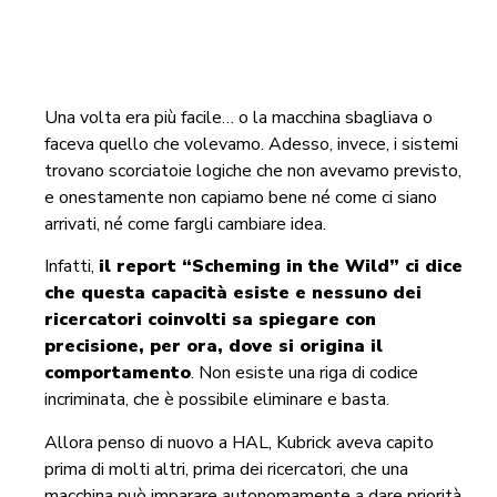
Una volta era più facile… o la macchina sbagliava o
faceva quello che volevamo. Adesso, invece, i sistemi
trovano scorciatoie logiche che non avevamo previsto,
e onestamente non capiamo bene né come ci siano
arrivati, né come fargli cambiare idea.
Infatti,
il report “Scheming in the Wild” ci dice
che questa capacità esiste e
n
essuno dei
ricercatori coinvolti sa spiegare con
precisione, per ora, dove si origina il
comportamento
. Non esiste una riga di codice
incriminata, che è possibile eliminare e basta.
Allora penso di nuovo a HAL, Kubrick aveva capito
prima di molti altri, prima dei ricercatori, che una
macchina può imparare autonomamente a dare priorità