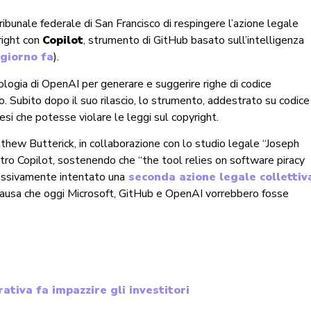
ibunale federale di San Francisco di respingere l’azione legale
right con
Copilot
, strumento di GitHub basato sull’intelligenza
giorno fa
).
ologia di OpenAI per generare e suggerire righe di codice
to. Subito dopo il suo rilascio, lo strumento, addestrato su codice
si che potesse violare le leggi sul copyright.
ew Butterick, in collaborazione con lo studio legale “Joseph
ntro Copilot, sostenendo che “the tool relies on software piracy
cessivamente intentato una
seconda azione legale collettiv
a causa che oggi Microsoft, GitHub e OpenAI vorrebbero fosse
ativa fa impazzire gli investitori