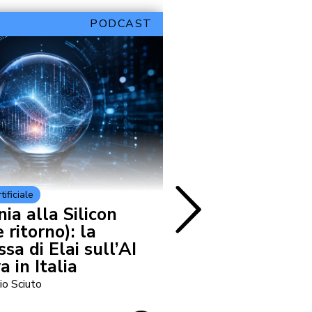
PODCAST
tificiale
Cultura e Società
ia alla Silicon
Il Graduation
 ritorno): la
progetto DARE
a di Elai sull’AI
futuro della 
a in Italia
io Sciuto