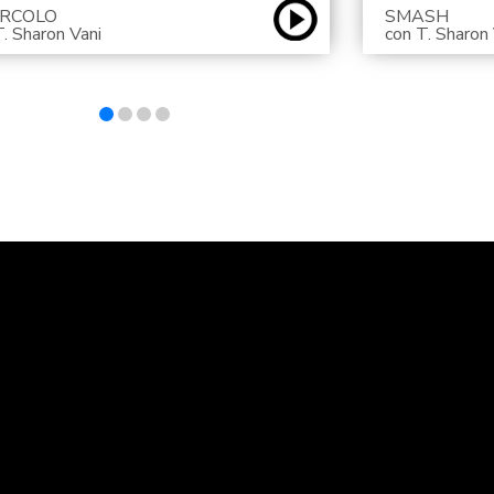
CIRCOLO
SMASH
T. Sharon Vani
con T. Sharon 