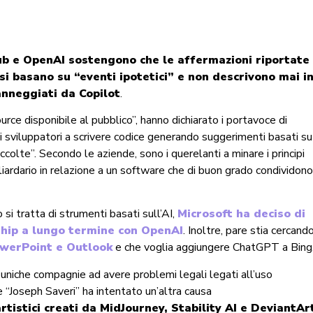
ub e OpenAI sostengono che le affermazioni riportate
si basano su “eventi ipotetici” e non descrivono mai i
nneggiati da Copilot
.
rce disponibile al pubblico”, hanno dichiarato i portavoce di
i sviluppatori a scrivere codice generando suggerimenti basati su
colte”. Secondo le aziende, sono i querelanti a minare i principi
iardario in relazione a un software che di buon grado condividon
si tratta di strumenti basati sull’AI,
Microsoft ha deciso di
rship a lungo termine con OpenAI
. Inoltre, pare stia cercand
PowerPoint e Outlook
e che voglia aggiungere ChatGPT a Bing
uniche compagnie ad avere problemi legali legati all’uso
le “Joseph Saveri” ha intentato un’altra causa
tistici creati da MidJourney, Stability AI e DeviantAr