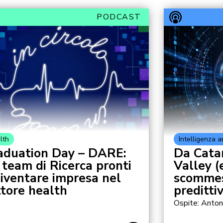
PODCAST
lth
Intelligenza ar
aduation Day – DARE:
Da Catan
 team di Ricerca pronti
Valley (e
diventare impresa nel
scommess
ttore health
predittiv
Ospite: Anton