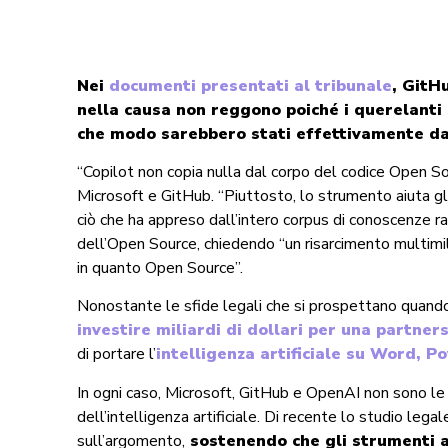
Nei
documenti presentati al tribunale
, GitH
nella causa non reggono poiché i querelanti 
che modo sarebbero stati effettivamente da
“Copilot non copia nulla dal corpo del codice Open Sou
Microsoft e GitHub. “Piuttosto, lo strumento aiuta gl
ciò che ha appreso dall’intero corpus di conoscenze rac
dell’Open Source, chiedendo “un risarcimento multimil
in quanto Open Source”.
Nonostante le sfide legali che si prospettano quando 
investire miliardi di dollari per una partne
di portare l’
intelligenza artificiale su Word, 
In ogni caso, Microsoft, GitHub e OpenAI non sono le 
dell’intelligenza artificiale. Di recente lo studio lega
sull’argomento,
sostenendo che gli strumenti ar