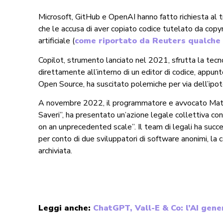
Microsoft, GitHub e OpenAI hanno fatto richiesta al tr
che le accusa di aver copiato codice tutelato da copy
artificiale (
come riportato da Reuters qualche 
Copilot, strumento lanciato nel 2021, sfrutta la tecn
direttamente all’interno di un editor di codice, appun
Open Source, ha suscitato polemiche per via dell’ipote
A novembre 2022, il programmatore e avvocato Matth
Saveri”, ha presentato un’azione legale collettiva co
on an unprecedented scale”. Il team di legali ha suc
per conto di due sviluppatori di software anonimi, l
archiviata.
Leggi anche:
ChatGPT, Vall-E & Co: l’AI gener