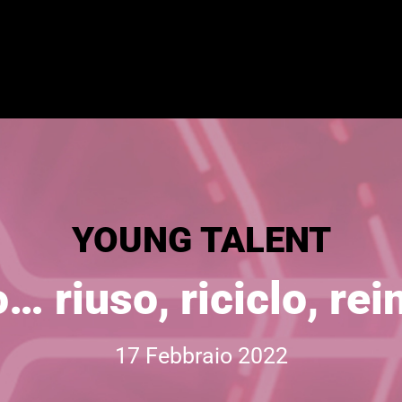
YOUNG TALENT
… riuso, riciclo, re
17 Febbraio 2022