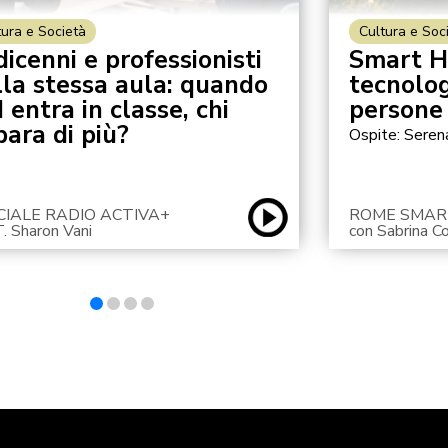
tura e Società
Cultura e Soc
icenni e professionisti
Smart He
lla stessa aula: quando
tecnolog
I entra in classe, chi
persone
para di più?
Ospite: Seren
CIALE RADIO ACTIVA+
ROME SMAR
T. Sharon Vani
con Sabrina C