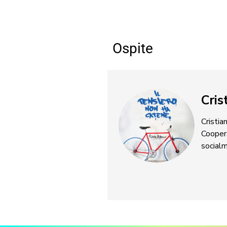
Ospite
Cris
Cristia
Coopera
social