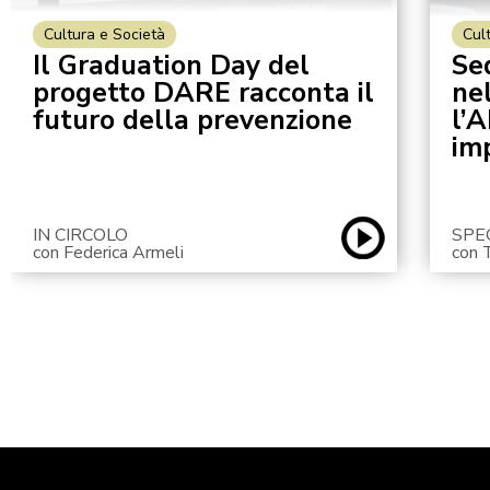
Cultura e Società
Cul
Il Graduation Day del
Sed
progetto DARE racconta il
ne
futuro della prevenzione
l’A
im
IN CIRCOLO
SPE
con Federica Armeli
con 