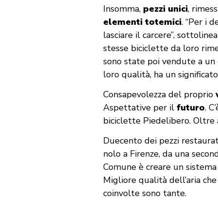
Insomma,
pezzi unici
, rimes
elementi totemici
. “Per i 
lasciare il carcere”, sottolin
stesse biciclette da loro rim
sono state poi vendute a un c
loro qualità, ha un significat
Consapevolezza del proprio
Aspettative per il
futuro
. C
biciclette Piedelibero. Oltre
Duecento dei pezzi restaurati
nolo a Firenze, da una secon
Comune è creare un sistema di
Migliore qualità dell’aria che
coinvolte sono tante.