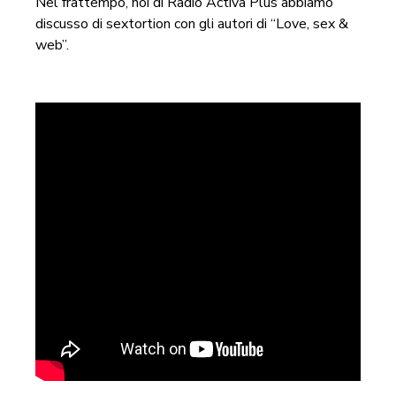
Nel frattempo, noi di Radio Activa Plus abbiamo
discusso di sextortion con gli autori di “Love, sex &
web”.