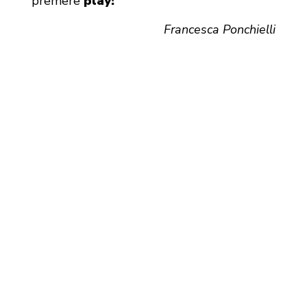
premere
play!
Francesca Ponchielli