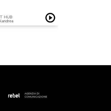
T HUB
SMASH
olandrea
con Sabrina Colandrea
AGENZIA DI
COMUNICAZIONE