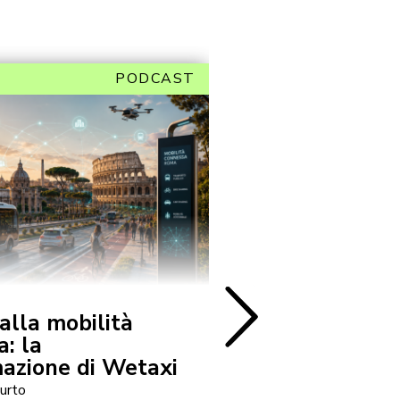
PODCAST
Sostenibilità
 alla mobilità
TaDa, la spina
a: la
che traduce i 
azione di Wetaxi
tua casa
urto
Ospite: Stefano Fumi