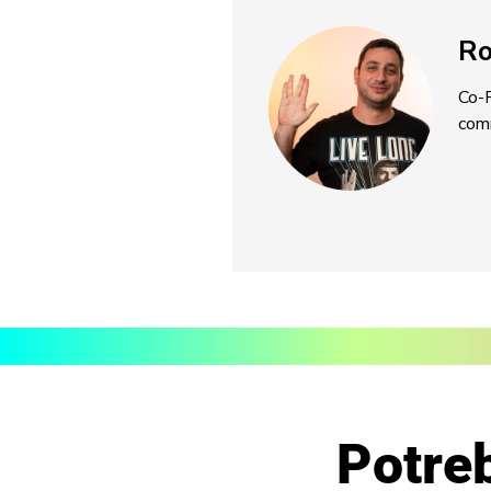
Ro
Co-F
com
Potreb