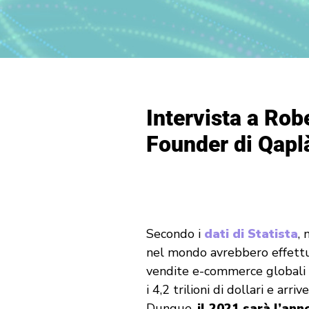
Intervista a Rob
Founder di Qapl
Secondo i
dati di Statista
, 
nel mondo avrebbero effettu
vendite e-commerce globali 
i 4,2 trilioni di dollari e arri
Dunque,
il 2021 sarà l’an