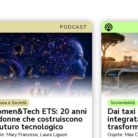
PODCAST
tura e Società
Sostenibilità
men&Tech ETS: 20 anni
Dai taxi
 donne che costruiscono
integrat
futuro tecnologico
trasform
te: Mary Franzese, Laura Liguori
Ospite: Max C