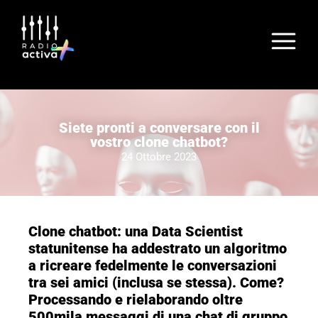
Siete pronti a conversare con il
vostro clone chatbot?
24 Ottobre 2023
Clone chatbot: una Data Scientist
statunitense ha addestrato un algoritmo
a ricreare fedelmente le conversazioni
tra sei amici (inclusa se stessa). Come?
Processando e rielaborando oltre
500mila messaggi di una chat di gruppo