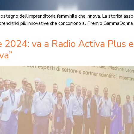
egno dell’imprenditoria femminile che innova. La storica associ
prenditrici più innovative che concorrono al Premio GammaDonn
 2024: va a Radio Activa Plus e 
va”