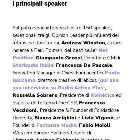
I principali speaker
Sul palco sono intervenuti oltre 150 speaker,
selezionati tra gli Opinion Leader più influenti dei
relativi settori, tra cui:
Andrew Winston
, autore,
insieme a Paul Polman, del best seller
Net
Positive
;
Giampaolo Grossi
, Director e GM di
Starbucks Italia
;
Francesca De Pascale
,
Innovation Manager di Chiesi Farmaceutici;
Paolo
Iabichino
, direttore creativo di Iabicus (
qui una
sua intervista su Radio Activa Plus
);
Rossella Sobrero
, Presidente di
Koinética
ed
esperta delle tematiche CSR;
Francesca
Vecchioni,
Presidente & Founder di Fondazione
Diversity;
Bianca Arrighini
e
Livia Viganò
, le
Founder di
Factanza Media
;
Fabio Moioli
,
Western Europe Partners Leader di