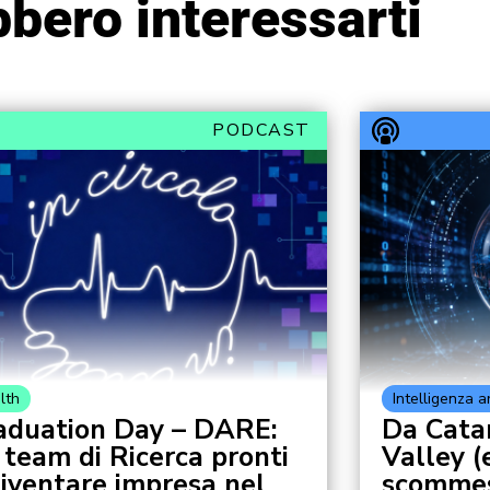
bero interessarti
PODCAST
lth
Intelligenza ar
aduation Day – DARE:
Da Catan
 team di Ricerca pronti
Valley (e
diventare impresa nel
scommess