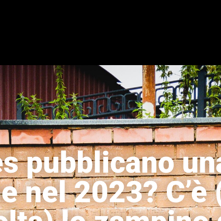
es pubblicano u
e nel 2023? C’è 