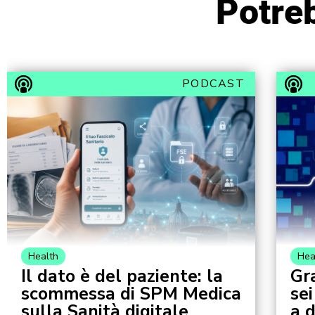
Potreb
PODCAST
Health
Hea
Il dato è del paziente: la
Gr
scommessa di SPM Medica
sei
sulla Sanità digitale
a 