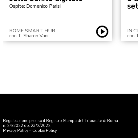
se
Ospite: Domenico Parisi
ROME SMART HUB
IN 
con T. Sharon Vani
con 
Registrazione presso il Registro Stampa del Tribunale di Roma
n. 24/2022 del 23/2/2022
Privacy Policy
–
Cookie Policy