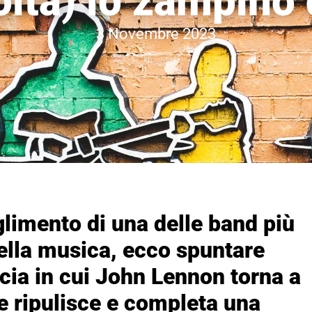
lta) lo zampino 
3 Novembre 2023
glimento di una delle band più
della musica, ecco spuntare
cia in cui John Lennon torna a
he ripulisce e completa una