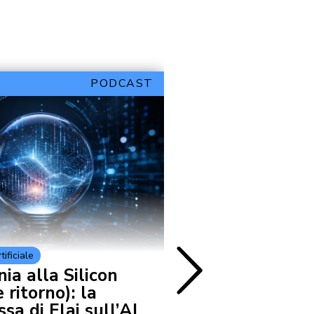
PODCAST
tificiale
Cultura e Società
ia alla Silicon
Il Graduation
 ritorno): la
progetto DARE
a di Elai sull’AI
futuro della 