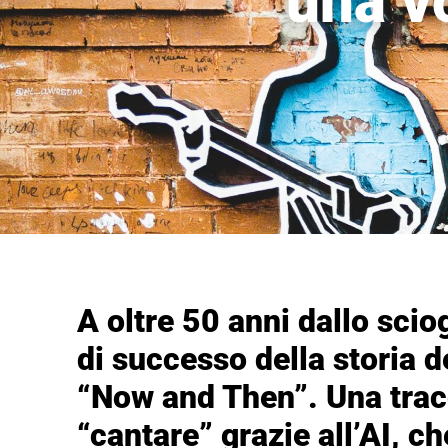
una vo
A oltre 50 anni dallo scio
di successo della storia 
“Now and Then”. Una trac
“cantare” grazie all’AI, c