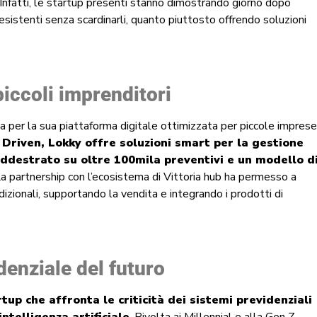
 Infatti, le startup presenti stanno dimostrando giorno dopo
esistenti senza scardinarli, quanto piuttosto offrendo soluzioni
piccoli imprenditori
a per la sua piattaforma digitale ottimizzata per piccole imprese
Driven, Lokky offre soluzioni smart per la gestione
addestrato su oltre 100mila preventivi e un modello d
La partnership con l’ecosistema di Vittoria hub ha permesso a
adizionali, supportando la vendita e integrando i prodotti di
denziale del futuro
rtup che affronta le criticità dei sistemi previdenziali
ntelligenza artificiale
. Rivolta ai Millennial e alla Gen Z,