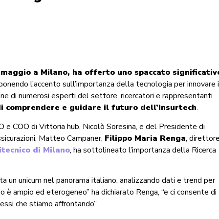
7 maggio a Milano, ha offerto uno spaccato significativ
 ponendo l’accento sull’importanza della tecnologia per innovare i
one di numerosi esperti del settore, ricercatori e rappresentanti
di comprendere e guidare il futuro dell’Insurtech
.
CEO e COO di Vittoria hub, Nicolò Soresina, e del Presidente di
Assicurazioni, Matteo Campaner,
Filippo Maria Renga
, direttor
itecnico di Milano
, ha sottolineato l’importanza della Ricerca
a un unicum nel panorama italiano, analizzando dati e trend per
rio è ampio ed eterogeneo” ha dichiarato Renga, “e ci consente di
ssi che stiamo affrontando”.