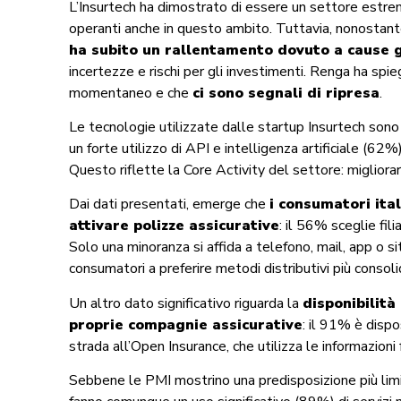
L’Insurtech ha dimostrato di essere un settore estre
operanti anche in questo ambito. Tuttavia, nonostante
ha subito un rallentamento dovuto a cause 
incertezze e rischi per gli investimenti. Renga ha spi
momentaneo e che
ci sono segnali di ripresa
.
Le tecnologie utilizzate dalle startup Insurtech sono
un forte utilizzo di API e intelligenza artificiale (62%
Questo riflette la Core Activity del settore: migliorar
Dai dati presentati, emerge che
i consumatori ital
attivare polizze assicurative
: il 56% sceglie fil
Solo una minoranza si affida a telefono, mail, app o s
consumatori a preferire metodi distributivi più consoli
Un altro dato significativo riguarda la
disponibilità
proprie compagnie assicurative
: il 91% è disp
strada all’Open Insurance, che utilizza le informazioni f
Sebbene le PMI mostrino una predisposizione più limi