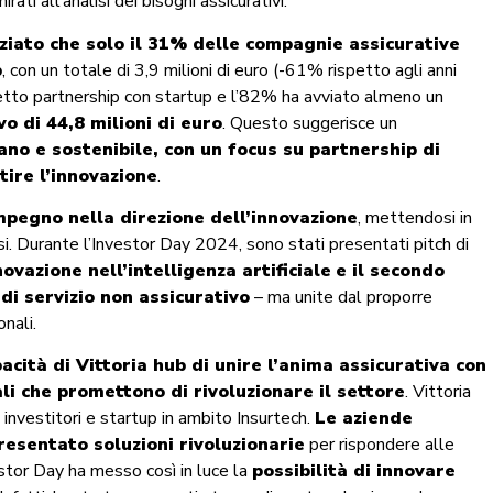
ati all’analisi dei bisogni assicurativi.
iato che solo il 31% delle compagnie assicurative
p
, con un totale di 3,9 milioni di euro (-61% rispetto agli anni
etto partnership con startup e l’82% ha avviato almeno un
o di 44,8 milioni di euro
. Questo suggerisce un
ano e sostenibile, con un focus su partnership di
tire l’innovazione
.
impegno nella direzione dell’innovazione
, mettendosi in
osi. Durante l’Investor Day 2024, sono stati presentati pitch di
novazione nell’intelligenza artificiale
e il secondo
di servizio non assicurativo
– ma unite dal proporre
onali.
acità di Vittoria hub di unire l’anima assicurativa con
ali che promettono di rivoluzionare il settore
. Vittoria
 investitori e startup in ambito Insurtech.
Le aziende
esentato soluzioni rivoluzionarie
per rispondere alle
estor Day ha messo così in luce la
possibilità di innovare