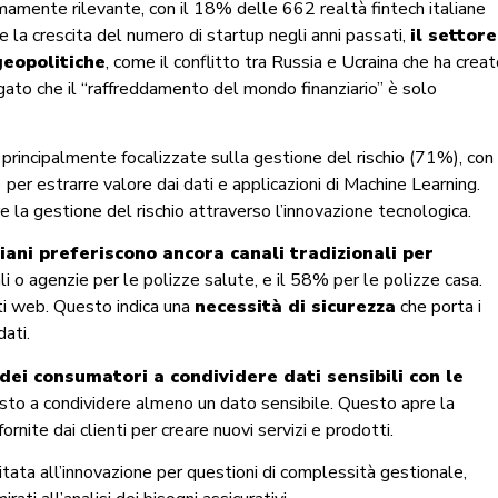
mamente rilevante, con il 18% delle 662 realtà fintech italiane
 la crescita del numero di startup negli anni passati,
il settore
geopolitiche
, come il conflitto tra Russia e Ucraina che ha crea
egato che il “raffreddamento del mondo finanziario” è solo
 principalmente focalizzate sulla gestione del rischio (71%), con
) per estrarre valore dai dati e applicazioni di Machine Learning.
e la gestione del rischio attraverso l’innovazione tecnologica.
iani preferiscono ancora canali tradizionali per
iali o agenzie per le polizze salute, e il 58% per le polizze casa.
iti web. Questo indica una
necessità di sicurezza
che porta i
dati.
 dei consumatori a condividere dati sensibili con le
osto a condividere almeno un dato sensibile. Questo apre la
ornite dai clienti per creare nuovi servizi e prodotti.
tata all’innovazione per questioni di complessità gestionale,