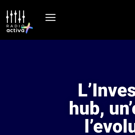
L’Inves
hub, un
l’evol