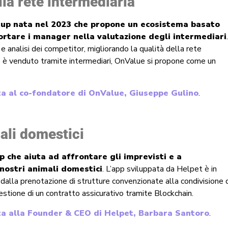
la rete intermediaria
tup nata nel 2023 che propone un ecosistema basato
ortare i manager nella valutazione degli intermediari
 analisi dei competitor, migliorando la qualità della rete
5% è venduto tramite intermediari, OnValue si propone come un
sta al co-fondatore di OnValue, Giuseppe Gulino
.
mali domestici
p che aiuta ad affrontare gli imprevisti e a
 nostri animali domestici
. L’app sviluppata da Helpet è in
dalla prenotazione di strutture convenzionate alla condivisione 
 gestione di un contratto assicurativo tramite Blockchain.
sta alla Founder & CEO di Helpet, Barbara Santoro
.