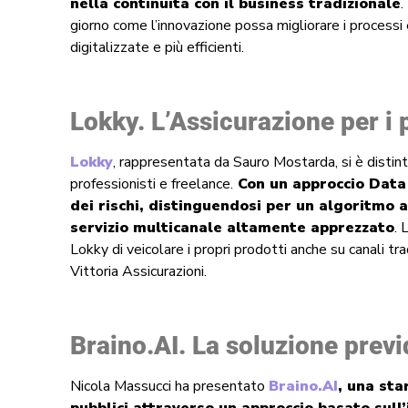
nella continuità con il business tradizionale
.
giorno come l’innovazione possa migliorare i processi 
digitalizzate e più efficienti.
Lokky. L’Assicurazione per i 
Lokky
, rappresentata da Sauro Mostarda, si è distint
professionisti e freelance.
Con un approccio Data 
dei rischi, distinguendosi per un algoritmo 
servizio multicanale altamente apprezzato
. 
Lokky di veicolare i propri prodotti anche su canali tr
Vittoria Assicurazioni.
Braino.AI. La soluzione previ
Nicola Massucci ha presentato
Braino.AI
, una sta
pubblici attraverso un approccio basato sull’i