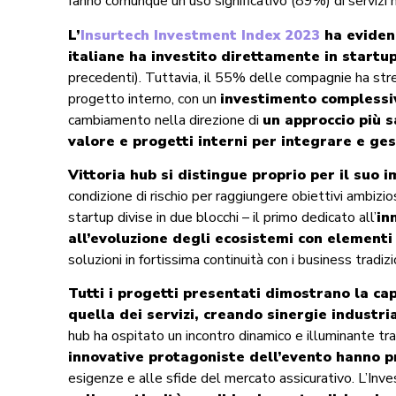
fanno comunque un uso significativo (89%) di servizi mir
L’
Insurtech Investment Index 2023
ha evidenz
italiane ha investito direttamente in startu
precedenti). Tuttavia, il 55% delle compagnie ha str
progetto interno, con un
investimento complessiv
cambiamento nella direzione di
un approccio più s
valore e progetti interni per
integrare e ges
Vittoria hub si distingue proprio per il suo 
condizione di rischio per raggiungere obiettivi ambizi
startup divise in due blocchi – il primo dedicato all’
in
all’evoluzione degli ecosistemi con elementi 
soluzioni in fortissima continuità con i business tradizi
Tutti i progetti presentati dimostrano la cap
quella dei servizi, creando sinergie industri
hub ha ospitato un incontro dinamico e illuminante tra
innovative protagoniste dell’evento hanno pr
esigenze e alle sfide del mercato assicurativo. L’Inv