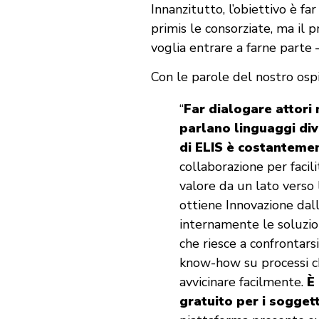
Innanzitutto, l’obiettivo è fa
primis le consorziate, ma il
voglia entrare a farne parte –
Con le parole del nostro ospi
“
Far dialogare attori 
parlano linguaggi dive
di ELIS è costanteme
collaborazione per facili
valore da un lato verso
ottiene Innovazione dall
internamente le soluzioni
che riesce a confrontars
know-how su processi ch
avvicinare facilmente.
È
gratuito per i soggett