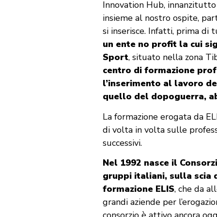
Innovation Hub, innanzitutto
insieme al nostro ospite, par
si inserisce. Infatti, prima di 
un ente no profit la cui s
Sport
, situato nella zona T
centro di formazione prof
l’inserimento al lavoro dei
quello del dopoguerra, ab
La formazione erogata da ELI
di volta in volta sulle profe
successivi.
Nel 1992 nasce il Consorzi
gruppi italiani, sulla scia
formazione ELIS
, che da a
grandi aziende per l’erogazion
consorzio è attivo ancora ogg