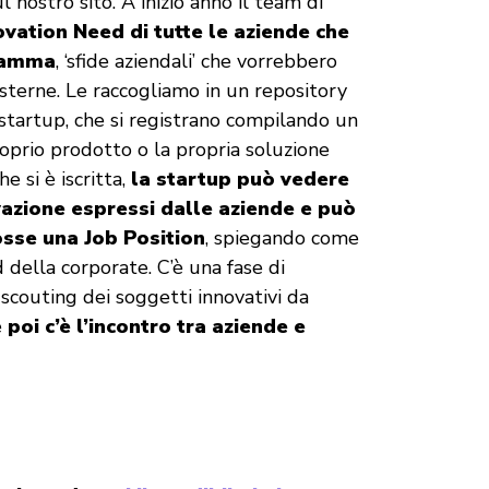
 nostro sito. A inizio anno il team di
ovation Need di tutte le aziende che
ramma
, ‘sfide aziendali’ che vorrebbero
esterne. Le raccogliamo in un repository
 startup, che si registrano compilando un
oprio prodotto o la propria soluzione
e si è iscritta,
la startup può vedere
ovazione espressi dalle aziende e può
osse una Job Position
, spiegando come
d della corporate. C’è una fase di
scouting dei soggetti innovativi da
e
poi c’è l’incontro tra aziende e