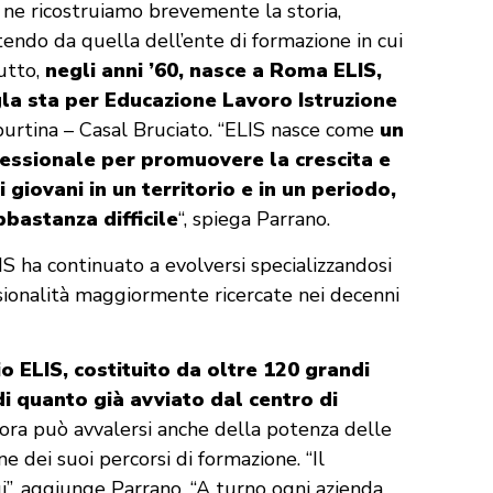
 ne ricostruiamo brevemente la storia,
tendo da quella dell’ente di formazione in cui
tutto,
negli anni ’60, nasce a Roma ELIS,
igla sta per Educazione Lavoro Istruzione
iburtina – Casal Bruciato. “ELIS nasce come
un
essionale per promuovere la crescita e
 giovani in un territorio e in un periodo,
bastanza difficile
“, spiega Parrano.
S ha continuato a evolversi specializzandosi
ssionalità maggiormente ricercate nei decenni
o ELIS, costituito da oltre 120 grandi
 di quanto già avviato dal centro di
llora può avvalersi anche della potenza delle
e dei suoi percorsi di formazione. “Il
i”, aggiunge Parrano. “A turno ogni azienda