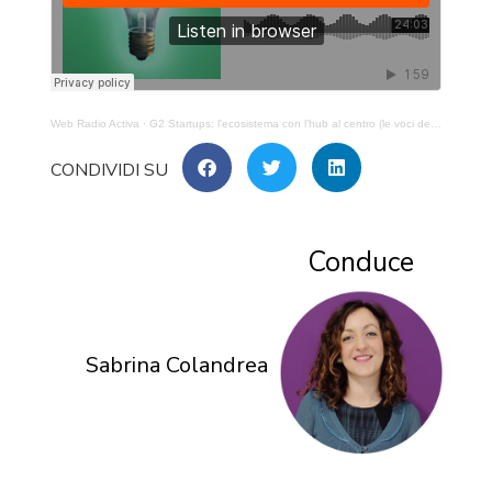
Web Radio Activa
·
G2 Startups: l’ecosistema con l’hub al centro (le voci dell’health) – 1.B
Conduce
Sabrina Colandrea