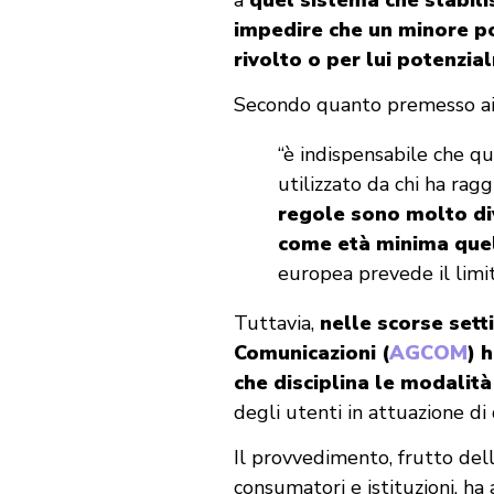
impedire che un minore po
rivolto o per lui potenzi
Secondo quanto premesso ai m
“è indispensabile che qua
utilizzato da chi ha ra
regole sono molto dive
come età minima quel
europea prevede il limit
Tuttavia,
nelle scorse sett
Comunicazioni (
AGCOM
) 
che disciplina le modalit
degli utenti in attuazione di
Il provvedimento, frutto dell
consumatori e istituzioni, ha