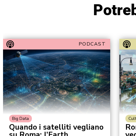
Potreb
PODCAST
Big Data
Cul
Quando i satelliti vegliano
Ro
su Roma: l’Earth
ve