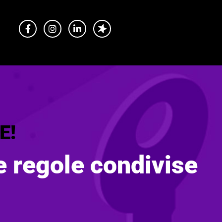
E!
e regole condivise