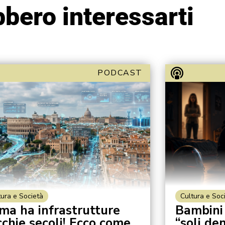
bero interessarti
PODCAST
tura e Società
Cultura e Soc
ma ha infrastrutture
Bambini
cchie secoli! Ecco come
“soli de