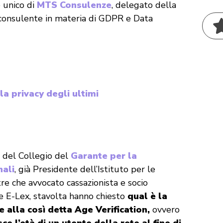
 unico di
MTS Consulenze
, delegato della
consulente in materia di GDPR e Data
alla privacy degli ultimi
 del Collegio del
Garante per la
nali
, già Presidente dell’Istituto per le
tre che avvocato cassazionista e socio
e E-Lex, stavolta hanno chiesto
qual è la
ne alla così detta Age Verification,
ovvero
ce l’età di un utente della rete al fine di