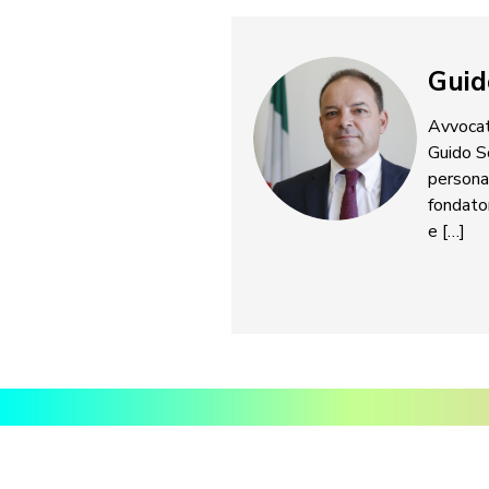
Guid
Avvocato
Guido S
persona
fondator
e […]