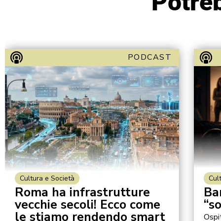
Potreb
PODCAST
Cultura e Società
Cul
Roma ha infrastrutture
Ba
vecchie secoli! Ecco come
“s
le stiamo rendendo smart
Ospi