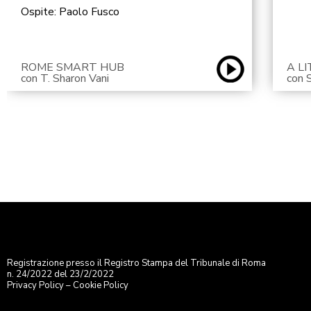
Ospite: Paolo Fusco
ROME SMART HUB
A LI
con T. Sharon Vani
con 
Registrazione presso il Registro Stampa del Tribunale di Roma
n. 24/2022 del 23/2/2022
Privacy Policy
–
Cookie Policy