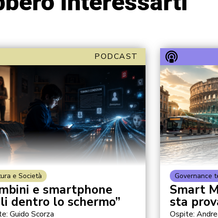
bero interessarti
PODCAST
tura e Società
Governance t
mbini e smartphone
Smart Mo
oli dentro lo schermo”
sta pro
te: Guido Scorza
Ospite: Andr