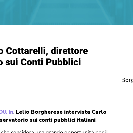
o Cottarelli, direttore
o sui Conti Pubblici
Bor
Oll In
,
Lelio Borgherese
intervista Carlo
ervatorio sui conti pubblici italiani
.
, che considera una grande opportunità per il