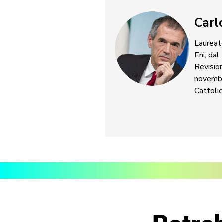
Carl
Laureato
Eni, dal
Revisio
novembr
Cattolic