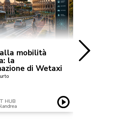
Sostenibilità
 alla mobilità
TaDa, la spina
a: la
che traduce i 
azione di Wetaxi
tua casa
urto
Ospite: Stefano Fumi
T HUB
SMASH
olandrea
con Sabrina Colandrea