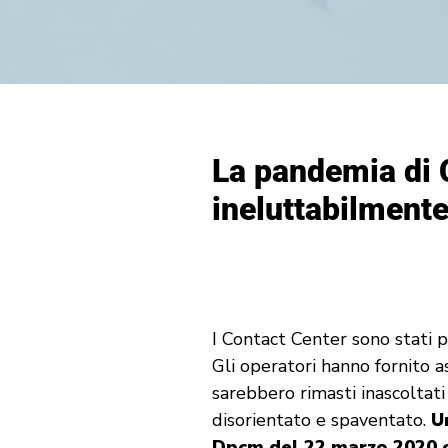
La pandemia di 
ineluttabilmente
I Contact Center sono stati 
Gli operatori hanno fornito a
sarebbero rimasti inascoltati
disorientato e spaventato.
U
Dpcm del 22 marzo 2020 ch