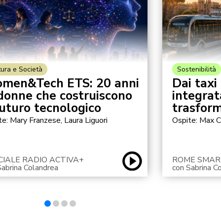
tura e Società
Sostenibilità
men&Tech ETS: 20 anni
Dai taxi
 donne che costruiscono
integrat
futuro tecnologico
trasform
te: Mary Franzese, Laura Liguori
Ospite: Max C
CIALE RADIO ACTIVA+
ROME SMAR
Sabrina Colandrea
con Sabrina C