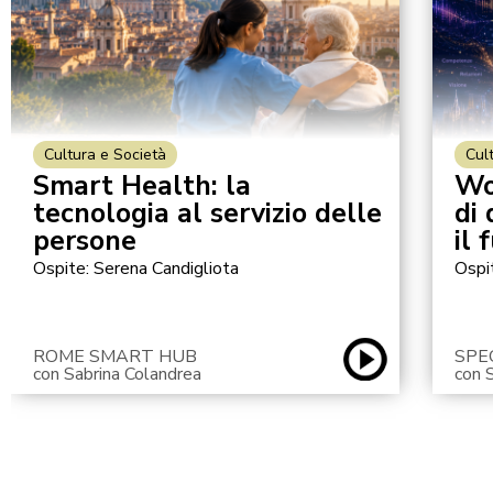
Cultura e Società
Cul
Smart Health: la
Wo
tecnologia al servizio delle
di
persone
il 
Ospite: Serena Candigliota
Ospi
ROME SMART HUB
SPE
con Sabrina Colandrea
con 