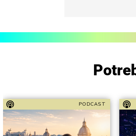
Potreb
PODCAST