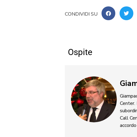
Ospite
Giam
Giampaol
Center.
subordin
Call Cen
accordo 