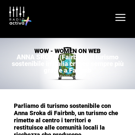
WOW - WOMEN ON WEB
ANNA SROKA (Fairbnb): Il turismo
sostenibile in Italia cresce sempre più
grazie a Fairbnb
9 Maggio 2023
Parliamo di turismo sostenibile con
Anna Sroka di Fairbnb, un turismo che
rimette al centro i territori e
restituisce alle comunità locali la
ricchezza che producono