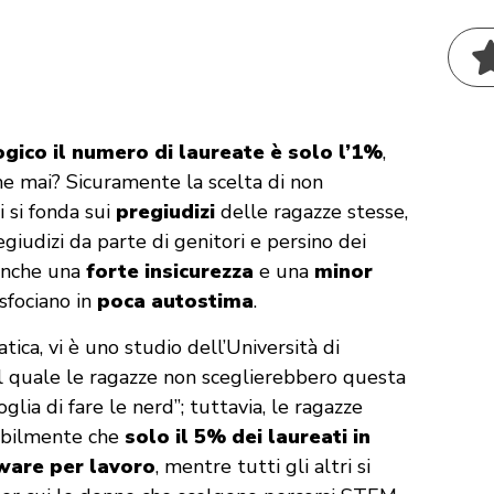
logico il numero di laureate è solo l’1%
,
e mai? Sicuramente la scelta di non
i si fonda sui
pregiudizi
delle ragazze stesse,
regiudizi da parte di genitori e persino dei
 anche una
forte insicurezza
e una
minor
sfociano in
poca autostima
.
tica, vi è uno studio dell’Università di
il quale le ragazze non sceglierebbero questa
lia di fare le nerd”; tuttavia, le ragazze
abilmente che
solo il 5% dei laureati in
ware per lavoro
, mentre tutti gli altri si