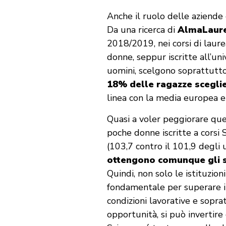
Anche il ruolo delle aziend
Da una ricerca di
AlmaLaur
2018/2019, nei corsi di laurea
donne, seppur iscritte all’un
uomini, scelgono soprattutto 
18% delle ragazze scegli
linea con la media europea e
Quasi a voler peggiorare que
poche donne iscritte a corsi 
(103,7 contro il 101,9 degli 
ottengono comunque gli st
Quindi, non solo le istituzi
fondamentale per superare i
condizioni lavorative e sopr
opportunità, si può invertire