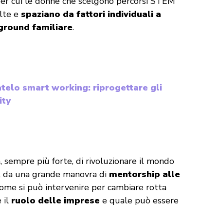
per cui le donne che scelgono percorsi STEM
lte e
spaziano da fattori individuali a
kground familiare
.
telo smart working: riprogettare gli
ity
, sempre più forte, di rivoluzionare il mondo
 da una grande manovra di
mentorship alle
come si può intervenire per cambiare rotta
 il
ruolo delle imprese
e quale può essere