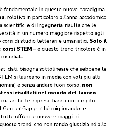
e è fondamentale in questo nuovo paradigma.
ea
, relativa in particolare all’anno accademico
 scientifici e di Ingegneria, risulta che le
iversità in un numero maggiore rispetto agli
corsi di studio letterari e umanistici.
Solo il
e corsi STEM
– e questo trend tricolore è in
 mondiale.
sti dati, bisogna sottolineare che sebbene le
STEM si laureano in media con voti più alti
uomini) e senza andare fuori corso
, non
essi risultati nel mondo del lavoro
.
oni ma anche le imprese hanno un compito
l Gender Gap perché migliorando le
attutto offrendo nuove e maggiori
 questo trend, che non rende giustizia né alla