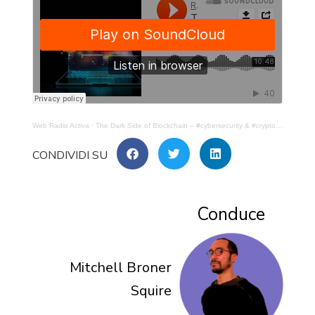
Web Radio Activa
·
The Dark Side of Blockchain – #cybersecurity & #cryptovalute -(p.5)
Conduce
Mitchell Broner
Squire