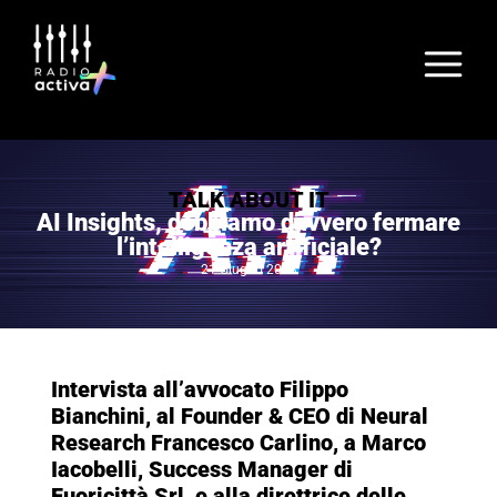
TALK ABOUT IT
AI Insights, dobbiamo davvero fermare
l’intelligenza artificiale?
21 Giugno 2023
Intervista all’avvocato Filippo
Bianchini, al Founder & CEO di Neural
Research Francesco Carlino, a Marco
Iacobelli, Success Manager di
Fuoricittà Srl, e alla direttrice delle