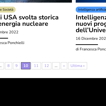
e Società
Intelligenza artifici
i USA svolta storica
Intelligenz
’energia nucleare
nuovi prog
dell’Unive
embre 2022
16 Dicembre 20
esca Ponchielli
di
Francesca Ponch
..
8
9
10
11
12
...
»
Ultima »