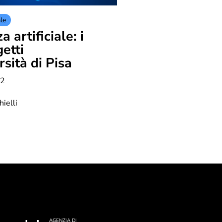
ale
a artificiale: i
etti
rsità di Pisa
22
ielli
AGENZIA DI