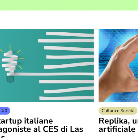
 4.0
Cultura e Società
tartup italiane
Replika, u
agoniste al CES di Las
artificial
as