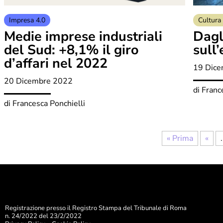
Impresa 4.0
Cultura 
Medie imprese industriali
Dagl
del Sud: +8,1% il giro
sull
d’affari nel 2022
19 Dic
20 Dicembre 2022
di
Franc
di
Francesca Ponchielli
« Prima
«
.
Registrazione presso il Registro Stampa del Tribunale di Roma
n. 24/2022 del 23/2/2022