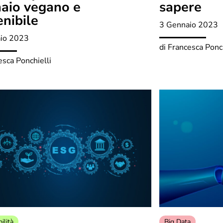
aio vegano e
sapere
enibile
3 Gennaio 2023
io 2023
di
Francesca Ponch
esca Ponchielli
ilità
Big Data