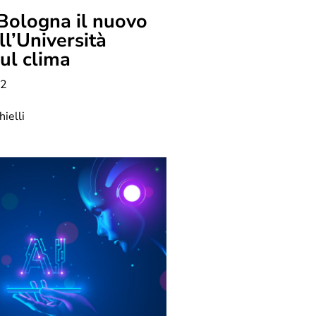
Bologna il nuovo
ll’Università
ul clima
22
ielli