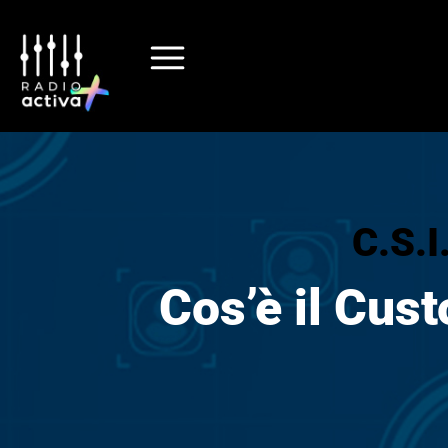
C.S.
Cos’è il Cus